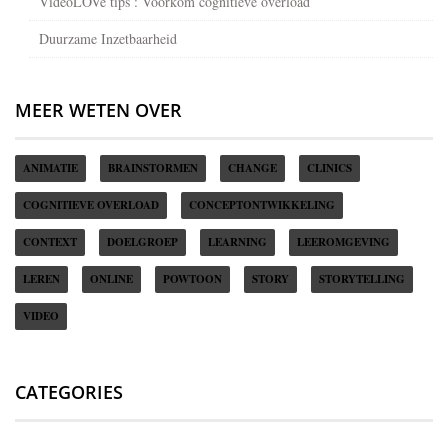
VideoLOVe tips : Voorkom cognitieve overload
Duurzame Inzetbaarheid
MEER WETEN OVER
ANIMATIE
BRAINSTORMEN
CHANGE
CLINICS
COGNITIEVE OVERLOAD
CONCEPTONTWIKKELING
CONTEXT
DOELGROEP
LEARNING
LEEROMGEVING
LEREN
ONLINE
POWTOON
STORY
STORYTELLING
VIDEO
CATEGORIES