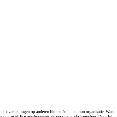
nnis over te dragen op anderen binnen én buiten hun organisatie. Want
is voor zowel de workshopgever als voor de workshopvolger. Doordat