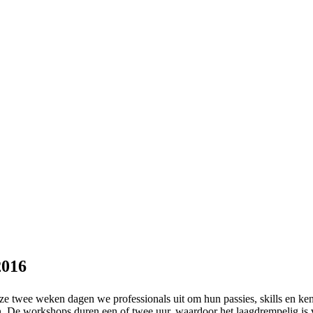
2016
eze twee weken dagen we professionals uit om hun passies, skills en ke
ken. De workshops duren een of twee uur, waardoor het laagdrempelig 