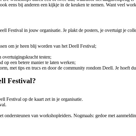
m ook eens bij anderen een kijkje in de keuken te nemen. Want veel wor
eell Festival in jouw organisatie. Je plakt de posters, je overtuigt je 
ensen om je heen blij worden van het Deell Festival;
n overtuigingskracht testen;
d op een betere manier te laten werken;
tform, met tips en trucs en door de community rondom Deell. Je hoeft du
ll Festival?
l Festival op de kaart zet in je organisatie.
val.
n het ondersteunen van workshopleiders. Nogmaals: gedoe met aanmeldin