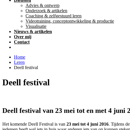
Diensten
Advies & ontwerp
Onderzoek & artikelen
Coaching & zelfgestuurd leren
Videotraining, conceptontwikkeling & productie
Visualisatie
Nieuws & artikelen
Over mij
Contact
Home
Leren
Deell festival
Deell festival
Deell festival van 23 mei tot en met 4 juni 
Het komende Deell Festival is van
23 mei tot 4 juni 2016
. Tijdens d
iedereen heeft wel iets in huis waar anderen iets van op kunnen ste