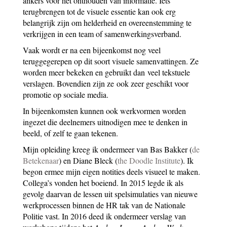
ankers voor het onthouden van informatie. Iets
terugbrengen tot de visuele essentie kan ook erg
belangrijk zijn om helderheid en overeenstemming te
verkrijgen in een team of samenwerkingsverband.
Vaak wordt er na een bijeenkomst nog veel
teruggegerepen op dit soort visuele samenvattingen. Ze
worden meer bekeken en gebruikt dan veel tekstuele
verslagen. Bovendien zijn ze ook zeer geschikt voor
promotie op sociale media.
In bijeenkomsten kunnen ook werkvormen worden
ingezet die deelnemers uitnodigen mee te denken in
beeld, of zelf te gaan tekenen.
Mijn opleiding kreeg ik ondermeer van Bas Bakker (
de
Betekenaar
) en Diane Bleck (
the Doodle Institute
). Ik
begon ermee mijn eigen notities deels visueel te maken.
Collega’s vonden het boeiend. In 2015 legde ik als
gevolg daarvan de lessen uit spelsimulaties van nieuwe
werkprocessen binnen de HR tak van de Nationale
Politie vast. In 2016 deed ik ondermeer verslag van