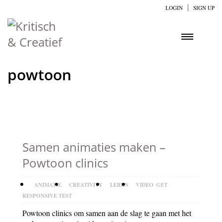
LOGIN
SIGN UP
powtoon
Samen animaties maken –
Powtoon clinics
ANIMATIE
CREATIVITY
LEREN
VIDEO
GET
RESPONSIVE TEST
Powtoon clinics om samen aan de slag te gaan met het