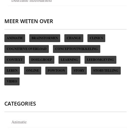
Duurzame Inzetbaarheid
MEER WETEN OVER
ANIMATIE
BRAINSTORMEN
CHANGE
CLINICS
COGNITIEVE OVERLOAD
CONCEPTONTWIKKELING
CONTEXT
DOELGROEP
LEARNING
LEEROMGEVING
LEREN
ONLINE
POWTOON
STORY
STORYTELLING
VIDEO
CATEGORIES
Animatie