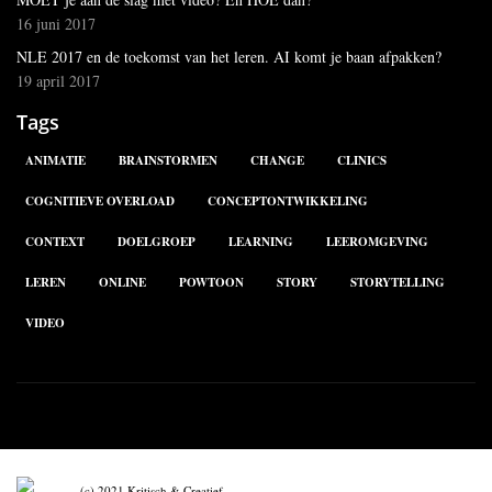
16 juni 2017
NLE 2017 en de toekomst van het leren. AI komt je baan afpakken?
19 april 2017
Tags
ANIMATIE
BRAINSTORMEN
CHANGE
CLINICS
COGNITIEVE OVERLOAD
CONCEPTONTWIKKELING
CONTEXT
DOELGROEP
LEARNING
LEEROMGEVING
LEREN
ONLINE
POWTOON
STORY
STORYTELLING
VIDEO
(c) 2021 Kritisch & Creatief,