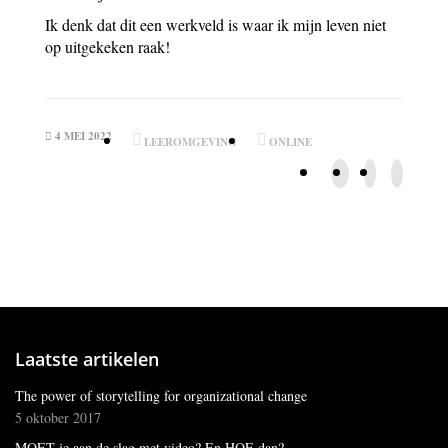
Ik denk dat dit een werkveld is waar ik mijn leven niet
op uitgekeken raak!
4 MEI 2022
LEEROMGEVING
ONLINE
Laatste artikelen
The power of storytelling for organizational change
5 oktober 2017
MOET je aan de slag met video? En HOE dan?