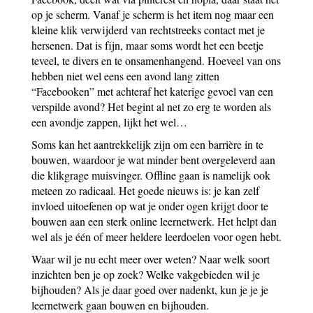
op je scherm. Vanaf je scherm is het item nog maar een
kleine klik verwijderd van rechtstreeks contact met je
hersenen. Dat is fijn, maar soms wordt het een beetje
teveel, te divers en te onsamenhangend. Hoeveel van ons
hebben niet wel eens een avond lang zitten
“Facebooken” met achteraf het katerige gevoel van een
verspilde avond? Het begint al net zo erg te worden als
een avondje zappen, lijkt het wel…
Soms kan het aantrekkelijk zijn om een barrière in te
bouwen, waardoor je wat minder bent overgeleverd aan
die klikgrage muisvinger. Offline gaan is namelijk ook
meteen zo radicaal. Het goede nieuws is: je kan zelf
invloed uitoefenen op wat je onder ogen krijgt door te
bouwen aan een sterk online leernetwerk. Het helpt dan
wel als je één of meer heldere leerdoelen voor ogen hebt.
Waar wil je nu echt meer over weten? Naar welk soort
inzichten ben je op zoek? Welke vakgebieden wil je
bijhouden? Als je daar goed over nadenkt, kun je je je
leernetwerk gaan bouwen en bijhouden.