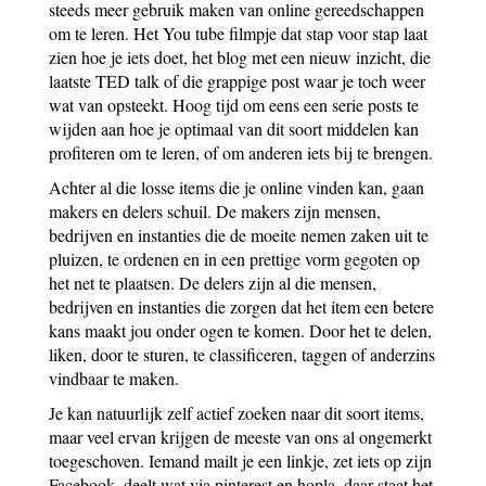
steeds meer gebruik maken van online gereedschappen
om te leren. Het You tube filmpje dat stap voor stap laat
zien hoe je iets doet, het blog met een nieuw inzicht, die
laatste TED talk of die grappige post waar je toch weer
wat van opsteekt. Hoog tijd om eens een serie posts te
wijden aan hoe je optimaal van dit soort middelen kan
profiteren om te leren, of om anderen iets bij te brengen.
Achter al die losse items die je online vinden kan, gaan
makers en delers schuil. De makers zijn mensen,
bedrijven en instanties die de moeite nemen zaken uit te
pluizen, te ordenen en in een prettige vorm gegoten op
het net te plaatsen. De delers zijn al die mensen,
bedrijven en instanties die zorgen dat het item een betere
kans maakt jou onder ogen te komen. Door het te delen,
liken, door te sturen, te classificeren, taggen of anderzins
vindbaar te maken.
Je kan natuurlijk zelf actief zoeken naar dit soort items,
maar veel ervan krijgen de meeste van ons al ongemerkt
toegeschoven. Iemand mailt je een linkje, zet iets op zijn
Facebook, deelt wat via pinterest en hopla, daar staat het