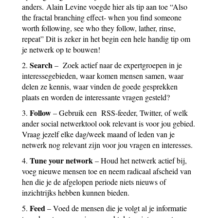
anders. Alain Levine voegde hier als tip aan toe “Also
the fractal branching effect- when you find someone
worth following, see who they follow, lather, rinse,
repeat” Dit is zeker in het begin een hele handig tip om
je netwerk op te bouwen!
Search
2.
– Zoek actief naar de expertgroepen in je
interessegebieden, waar komen mensen samen, waar
delen ze kennis, waar vinden de goede gesprekken
plaats en worden de interessante vragen gesteld?
Follow
3.
– Gebruik een RSS-feeder, Twitter, of welk
ander social netwerktool ook relevant is voor jou gebied.
Vraag jezelf elke dag/week maand of leden van je
netwerk nog relevant zijn voor jou vragen en interesses.
Tune your network
4.
– Houd het netwerk actief bij,
voeg nieuwe mensen toe en neem radicaal afscheid van
hen die je de afgelopen periode niets nieuws of
inzichtrijks hebben kunnen bieden.
Feed
5.
– Voed de mensen die je volgt al je informatie