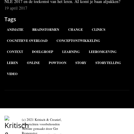
NLE 2017 en de toekomst van het leren. AI komt je baan afpakken?
19 april 2017
Tags
ANIMATIE
BRAINSTORMEN
CHANGE
CLINICS
COGNITIEVE OVERLOAD
CONCEPTONTWIKKELING
CONTEXT
DOELGROEP
LEARNING
LEEROMGEVING
LEREN
ONLINE
POWTOON
STORY
STORYTELLING
VIDEO
(c) 2021 Kritisch & Creatief,
Alle rechten voorbehouden
Website gemaakt door
Get
Responsive