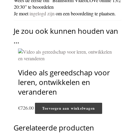
Wees de eerste om “Brainstorm VideoLOVe online 15/2
20:30” te beoordelen
Je moet
ingelogd zijn
om een beoordeling te plaatsen.
Je zou ook kunnen houden van
…
Video als gereedschap voor
leren, ontwikkelen en
veranderen
€
726.00
Toevoegen aan winkelwagen
Gerelateerde producten