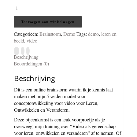
Brainstorm
VideoLOVe
online
Toevoegen aan winkelwagen
15/2
20:30
Categorieën:
Brainstorm
,
Demo
Tags:
demo
,
leren en
aantal
beeld
,
video
Beschrijving
Beoordelingen (0)
Beschrijving
Dit is een online brainstorm waarin ik je kennis laat
maken met mijn 5 velden model voor
conceptonwikkeling voor video voor Leren,
Ontwikkelen en Veranderen.
Deze bijeenkomst is een leuk voorproefje als je
overweegt mijn training over “Video als gereedschap
voor leren, ontwikkelen en veranderen” af te nemen. Of