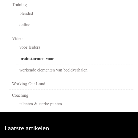
Training
blended
online
Video
voor leiders
brainstormen voor
werkende elementen van beeldverhalen
Working Out Loud
Coaching
talenten & sterke punten
Laatste artikelen