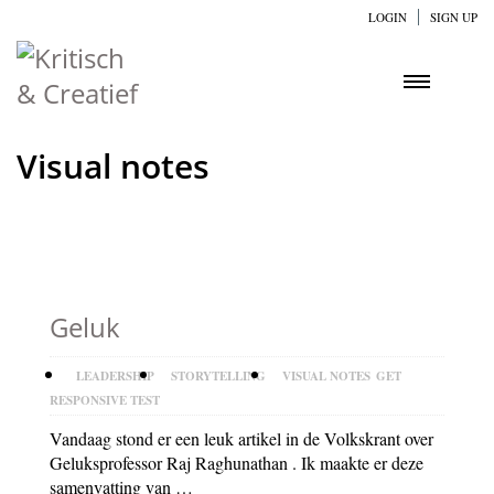
LOGIN
SIGN UP
Visual notes
Geluk
LEADERSHIP
STORYTELLING
VISUAL NOTES
GET
RESPONSIVE TEST
Vandaag stond er een leuk artikel in de Volkskrant over
Geluksprofessor Raj Raghunathan . Ik maakte er deze
samenvatting van …