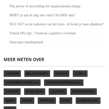
The power of storytelling for organizational change
MOET je aan de slag met video? En HOE dan?
NLE 2017 en de toekomst van het leren. AI komt je baan afpakken?
VideoLOVe tips : Voorkom cognitieve overload
Duurzame Inzetbaarheid
MEER WETEN OVER
ANIMATIE
BRAINSTORMEN
CHANGE
CLINICS
COGNITIEVE OVERLOAD
CONCEPTONTWIKKELING
CONTEXT
DOELGROEP
LEARNING
LEEROMGEVING
LEREN
ONLINE
POWTOON
STORY
STORYTELLING