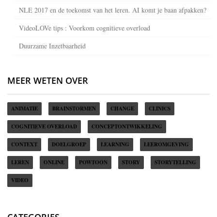
NLE 2017 en de toekomst van het leren. AI komt je baan afpakken?
VideoLOVe tips : Voorkom cognitieve overload
Duurzame Inzetbaarheid
MEER WETEN OVER
ANIMATIE
BRAINSTORMEN
CHANGE
CLINICS
COGNITIEVE OVERLOAD
CONCEPTONTWIKKELING
CONTEXT
DOELGROEP
LEARNING
LEEROMGEVING
LEREN
ONLINE
POWTOON
STORY
STORYTELLING
VIDEO
CATEGORIES