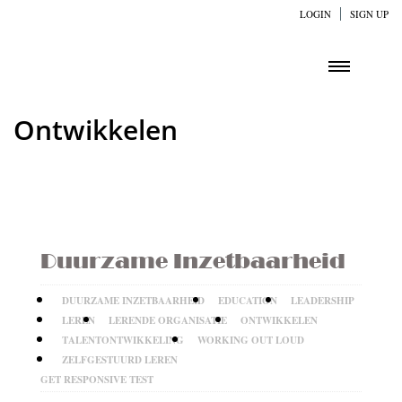
LOGIN
SIGN UP
Ontwikkelen
Duurzame Inzetbaarheid
DUURZAME INZETBAARHEID
EDUCATION
LEADERSHIP
LEREN
LERENDE ORGANISATIE
ONTWIKKELEN
TALENTONTWIKKELING
WORKING OUT LOUD
ZELFGESTUURD LEREN
GET RESPONSIVE TEST