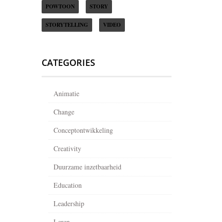
POWTOON
STORY
STORYTELLING
VIDEO
CATEGORIES
Animatie
Change
Conceptontwikkeling
Creativity
Duurzame inzetbaarheid
Education
Leadership
Leren