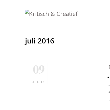
juli 2016
09
JUL'16
“
s