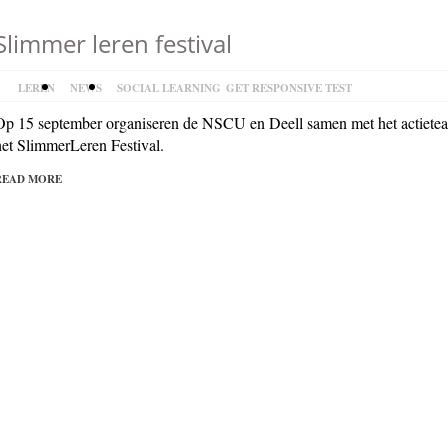
Slimmer leren festival
LEREN
NEWS
SOCIAL LEARNING
GET RESPONSIVE TEST
Op 15 september organiseren de NSCU en Deell samen met het actiete
het SlimmerLeren Festival.
READ MORE