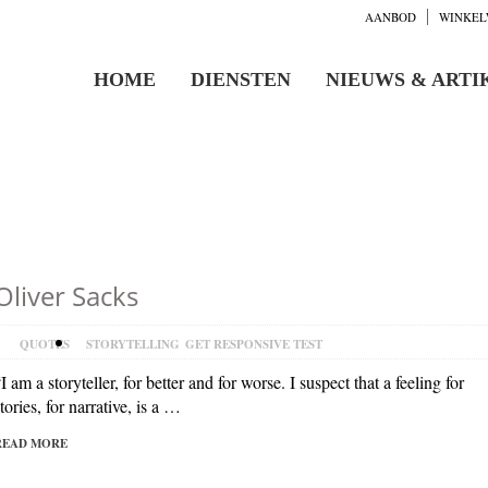
AANBOD
WINKEL
HOME
DIENSTEN
NIEUWS & ARTI
Oliver Sacks
QUOTES
STORYTELLING
GET RESPONSIVE TEST
I am a storyteller, for better and for worse. I suspect that a feeling for
tories, for narrative, is a …
READ MORE