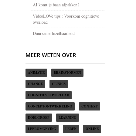
AI komt je baan afpakken?
VideoLOVe tips : Voorkom cognitieve
overload
Duurzame Inzetbaarheid
MEER WETEN OVER
ANIMATIE
BRAINSTORMEN
CHANGE
CLINICS
COGNITIEVE OVERLOAD
CONCEPTONTWIKKELING
CONTEXT
DOELGROEP
LEARNING
LEEROMGEVING
LEREN
ONLINE