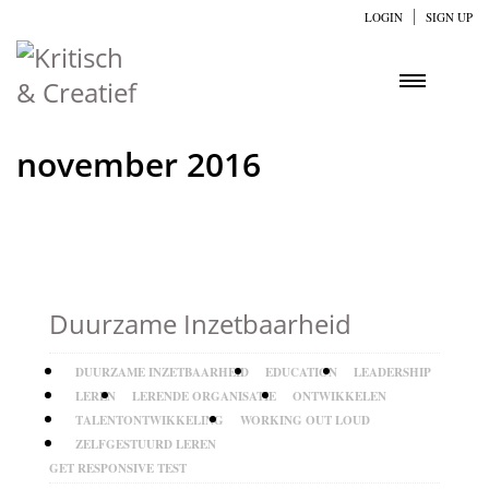
LOGIN
SIGN UP
november 2016
Duurzame Inzetbaarheid
DUURZAME INZETBAARHEID
EDUCATION
LEADERSHIP
LEREN
LERENDE ORGANISATIE
ONTWIKKELEN
TALENTONTWIKKELING
WORKING OUT LOUD
ZELFGESTUURD LEREN
GET RESPONSIVE TEST