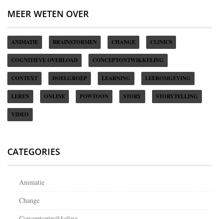
MEER WETEN OVER
ANIMATIE
BRAINSTORMEN
CHANGE
CLINICS
COGNITIEVE OVERLOAD
CONCEPTONTWIKKELING
CONTEXT
DOELGROEP
LEARNING
LEEROMGEVING
LEREN
ONLINE
POWTOON
STORY
STORYTELLING
VIDEO
CATEGORIES
Animatie
Change
Conceptontwikkeling