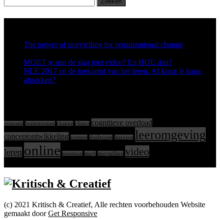
naar:
Laatste artikelen
The power of storytelling for organizational change
5 oktober
2017
MOET je aan de slag met video? En HOE dan?
16 juni 2017
NLE 2017 en de toekomst van het leren. AI komt je baan
afpakken?
19 april 2017
Tags
cognitieve overload
animatie
brainstormen
change
clinics
leeromgeving
conceptontwikkeling
context
doelgroep
learning
online
video
leren
powtoon
story
storytelling
top
(c) 2021 Kritisch & Creatief, Alle rechten voorbehouden Website
gemaakt door
Get Responsive