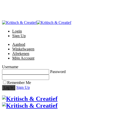
Setup Menus in Admin Panel
Login
Sign Up
Aanbod
Winkelwagen
Afrekenen
Mijn Account
Username
Password
Remember Me
Sign Up