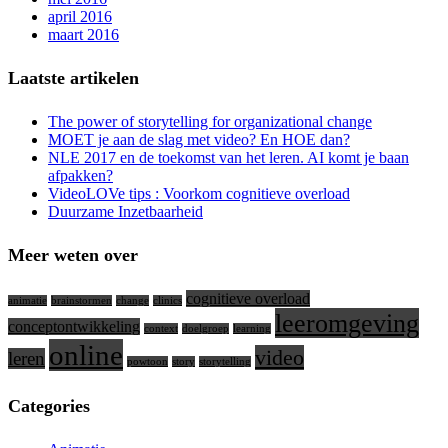
april 2016
maart 2016
Laatste artikelen
The power of storytelling for organizational change
MOET je aan de slag met video? En HOE dan?
NLE 2017 en de toekomst van het leren. AI komt je baan
afpakken?
VideoLOVe tips : Voorkom cognitieve overload
Duurzame Inzetbaarheid
Meer weten over
cognitieve overload
animatie
brainstormen
change
clinics
leeromgeving
conceptontwikkeling
context
doelgroep
learning
online
video
leren
powtoon
story
storytelling
Categories