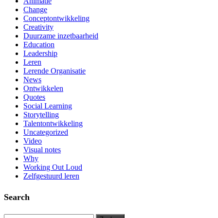
Animatie
Change
Conceptontwikkeling
Creativity
Duurzame inzetbaarheid
Education
Leadership
Leren
Lerende Organisatie
News
Ontwikkelen
Quotes
Social Learning
Storytelling
Talentontwikkeling
Uncategorized
Video
Visual notes
Why
Working Out Loud
Zelfgestuurd leren
Search
Zoeken