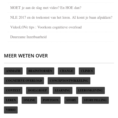
MOET je aan de slag met video? En HOE dan?
NLE 2017 en de toekomst van het leren. AI komt je baan afpakken?
VideoLOVe tips : Voorkom cognitieve overload
Duurzame Inzetbaarheid
MEER WETEN OVER
ANIMATIE
BRAINSTORMEN
CHANGE
CLINICS
COGNITIEVE OVERLOAD
CONCEPTONTWIKKELING
CONTEXT
DOELGROEP
LEARNING
LEEROMGEVING
LEREN
ONLINE
POWTOON
STORY
STORYTELLING
VIDEO