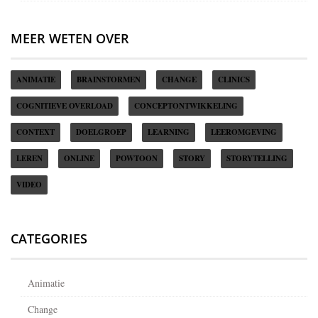
MEER WETEN OVER
ANIMATIE
BRAINSTORMEN
CHANGE
CLINICS
COGNITIEVE OVERLOAD
CONCEPTONTWIKKELING
CONTEXT
DOELGROEP
LEARNING
LEEROMGEVING
LEREN
ONLINE
POWTOON
STORY
STORYTELLING
VIDEO
CATEGORIES
Animatie
Change